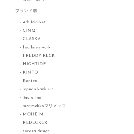
ブランド別
4th Market
CINQ
CLASKA
fog linen work
FREDDY RECK
HIGHTIDE
KINTO
Kontex
lapuan kankurit
lino e lina
marimekkoマリメッコ
MOHEIM
REDECKER
sarasa design