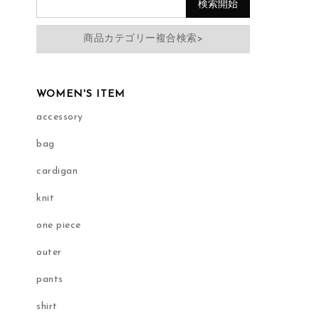
商品カテゴリー複合検索>
WOMEN'S ITEM
accessory
bag
cardigan
knit
one piece
outer
pants
shirt