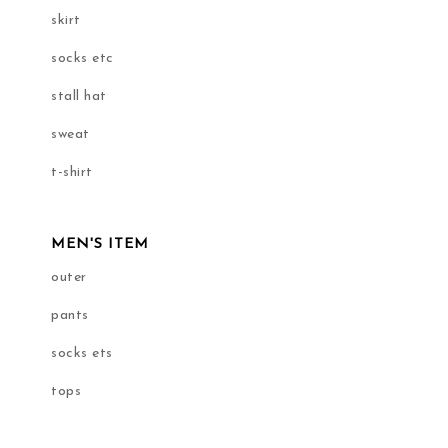
skirt
socks etc
stall hat
sweat
t-shirt
MEN'S ITEM
outer
pants
socks ets
tops