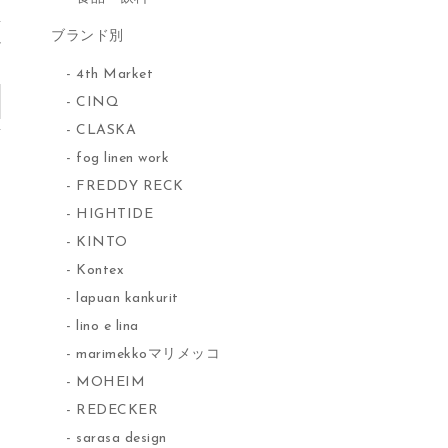
ブランド別
れ
)
4th Market
CINQ
CLASKA
fog linen work
FREDDY RECK
HIGHTIDE
KINTO
Kontex
lapuan kankurit
lino e lina
marimekkoマリメッコ
MOHEIM
REDECKER
sarasa design