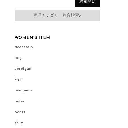
商品カテゴリー複合検索>
WOMEN'S ITEM
accessory
bag
cardigan
knit
one piece
outer
pants
shirt