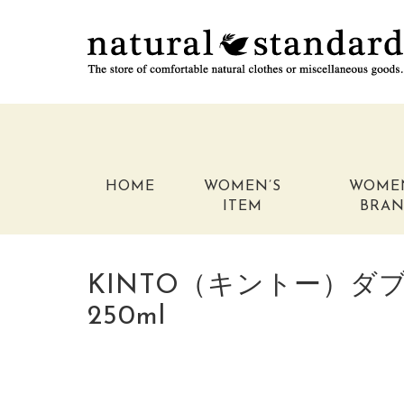
HOME
WOMEN’S
WOME
ITEM
BRA
KINTO（キントー）
250ml