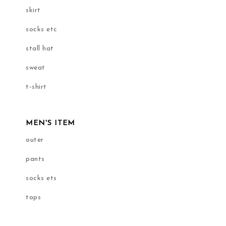
skirt
socks etc
stall hat
sweat
t-shirt
MEN'S ITEM
outer
pants
socks ets
tops