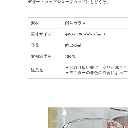
デザートカップやスープカップにもどうぞ。
素材
耐熱ガラス
実寸サイズ
φ80×H80×W95(mm)
容量
約250ml
耐熱温度差
120℃
▼お取り扱い前に、商品付属タグ
注意点
▼モニターの発色の具合によって