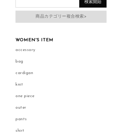
商品カテゴリー複合検索>
WOMEN'S ITEM
accessory
bag
cardigan
knit
one piece
outer
pants
shirt