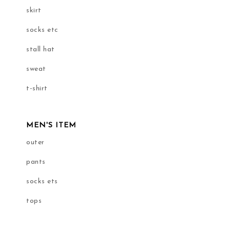
skirt
socks etc
stall hat
sweat
t-shirt
MEN'S ITEM
outer
pants
socks ets
tops