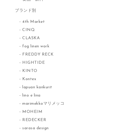
ブランド別
4th Market
CINQ
CLASKA
fog linen work
FREDDY RECK
HIGHTIDE
KINTO
Kontex
lapuan kankurit
lino e lina
marimekkoマリメッコ
MOHEIM
REDECKER
sarasa design