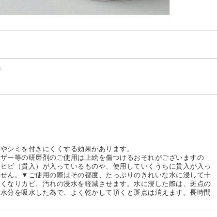
c
れやシミを付きにくくする効果があります。
ンザー等の研磨剤のご使用は上絵を傷つけるおそれがございますの
なヒビ（貫入）が入っているものや、使用していくうちに貫入が入っ
ません。▼ご使用の際はその都度、たっぷりのきれいな水に浸して十
くくなりカビ、汚れの浸水を軽減させます。水に浸した際は、斑点の
が水分を吸水した為で、よく乾かして頂くと斑点は消えます。長時間
。