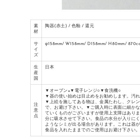
素
陶器(赤土) / 色釉 / 還元
材
サ
φ158mm/ W158mm/ D158mm/ H80mm/ 870c
イ
ズ
生
日本
産
国
▼オーブン×▼電子レンジ○▼食洗機○
▼器の使い始めは目止めをお勧めします。汚
▼上絵を施してある物は、金属たわし、クレ
注
で、お避け下さい。▼ご購入時に表面に細か
意
ていくものがございますが使用上支障はあり
点
分に吸水させて下さい。食品の水分が入りに
ようなシミが出る場合があります。これは器
食品を入れたままでのご使用はお避け下さい