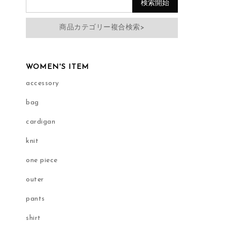
商品カテゴリー複合検索>
WOMEN'S ITEM
accessory
bag
cardigan
knit
one piece
outer
pants
shirt