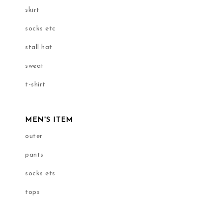
skirt
socks etc
stall hat
sweat
t-shirt
MEN'S ITEM
outer
pants
socks ets
tops