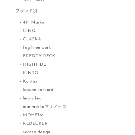
ブランド別
4th Market
CINQ
CLASKA
fog linen work
FREDDY RECK
HIGHTIDE
KINTO
Kontex
lapuan kankurit
lino e lina
marimekkoマリメッコ
MOHEIM
REDECKER
sarasa design