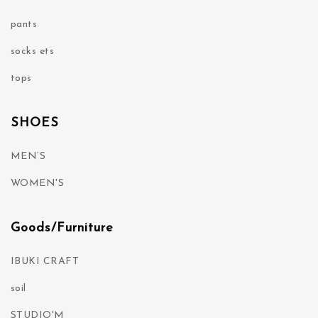
pants
socks ets
tops
SHOES
MEN’S
WOMEN'S
Goods/Furniture
IBUKI CRAFT
soil
STUDIO'M