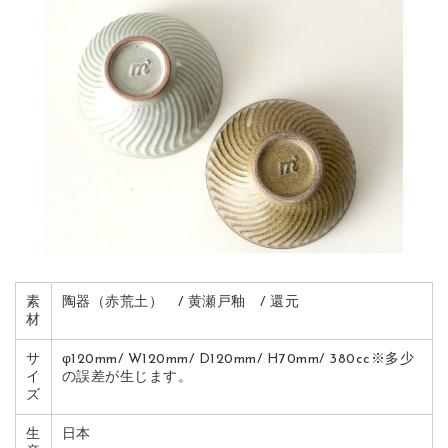
素
陶器（赤荒土）
/
黄瀬戸釉
/
還元
材
サ
φ
120
mm
/
W
120
mm
/
D
120
mm
/
H
70
mm
/
380
cc
※多少
イ
の誤差が生じます。
ズ
生
日本