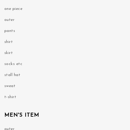
one piece
outer
pants
shirt
skirt
socks etc
stall hat
sweat
t-shirt
MEN'S ITEM
outer