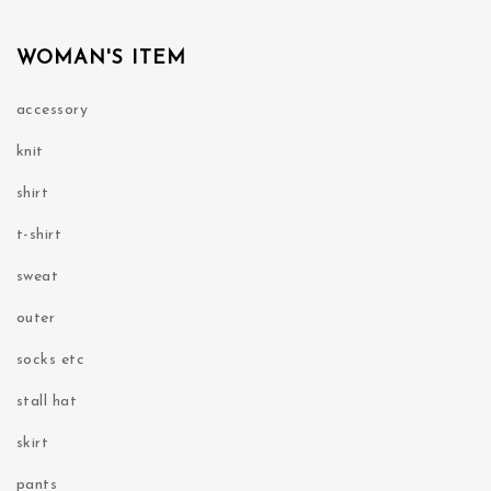
WOMAN'S ITEM
accessory
knit
shirt
t-shirt
sweat
outer
socks etc
stall hat
skirt
pants