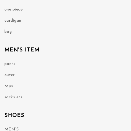
one piece
cardigan
bag
MEN'S ITEM
pants
outer
tops
socks ets
SHOES
MEN’S