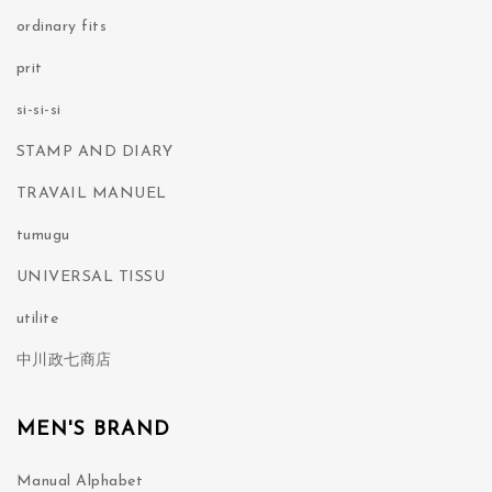
ordinary fits
prit
si-si-si
STAMP AND DIARY
TRAVAIL MANUEL
tumugu
UNIVERSAL TISSU
utilite
中川政七商店
MEN'S BRAND
Manual Alphabet