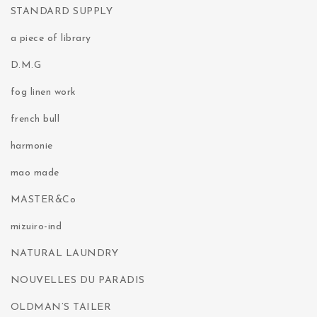
STANDARD SUPPLY
a piece of library
D.M.G
fog linen work
french bull
harmonie
mao made
MASTER&Co
mizuiro-ind
NATURAL LAUNDRY
NOUVELLES DU PARADIS
OLDMAN’S TAILER