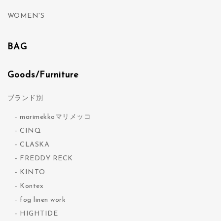
WOMEN'S
BAG
Goods/Furniture
ブランド別
marimekkoマリメッコ
CINQ
CLASKA
FREDDY RECK
KINTO
Kontex
fog linen work
HIGHTIDE