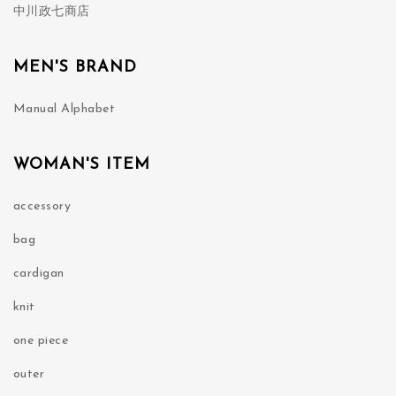
中川政七商店
MEN'S BRAND
Manual Alphabet
WOMAN'S ITEM
accessory
bag
cardigan
knit
one piece
outer