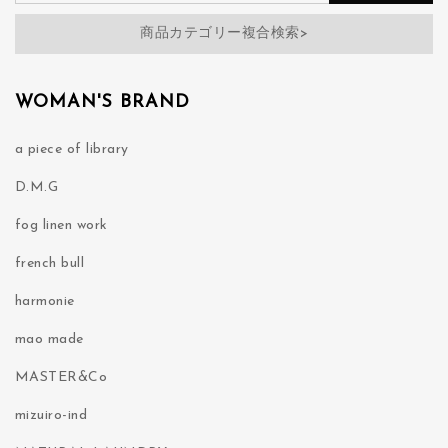
商品カテゴリー複合検索>
WOMAN'S BRAND
a piece of library
D.M.G
fog linen work
french bull
harmonie
mao made
MASTER&Co
mizuiro-ind