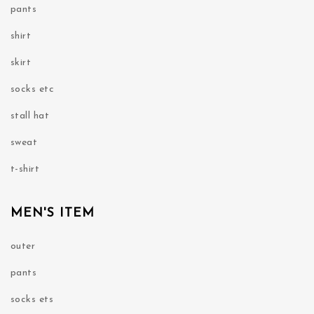
pants
shirt
skirt
socks etc
stall hat
sweat
t-shirt
MEN'S ITEM
outer
pants
socks ets