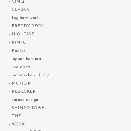
CINQ
CLASKA
fog linen work
FREDDY RECK
HIGHTIDE
KINTO
Kontex
lapuan kankurit
lino e lina
marimekkoマリメッコ
MOHEIM
REDECKER
sarasa design
SHINTO TOWEL
THE
WECK