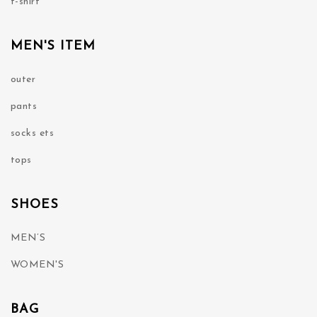
t-shirt
MEN'S ITEM
outer
pants
socks ets
tops
SHOES
MEN’S
WOMEN'S
BAG