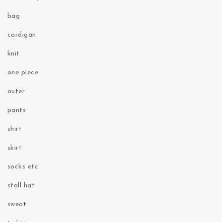
bag
cardigan
knit
one piece
outer
pants
shirt
skirt
socks etc
stall hat
sweat