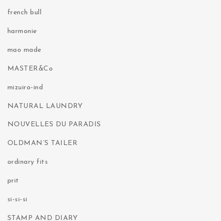
french bull
harmonie
mao made
MASTER&Co
mizuiro-ind
NATURAL LAUNDRY
NOUVELLES DU PARADIS
OLDMAN’S TAILER
ordinary fits
prit
si-si-si
STAMP AND DIARY