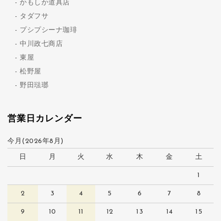
かもしか道具店
タダフサ
プシプシーナ珈琲
中川政七商店
東屋
松野屋
野田琺瑯
営業日カレンダー
今月(2026年8月)
日
月
火
水
木
金
土
1
2
3
4
5
6
7
8
9
10
11
12
13
14
15