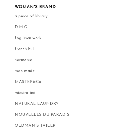
WOMAN'S BRAND
a piece of library
D.M.G
fog linen work
french bull
harmonie
mao made
MASTER&Co
mizuiro-ind
NATURAL LAUNDRY
NOUVELLES DU PARADIS
OLDMAN’S TAILER