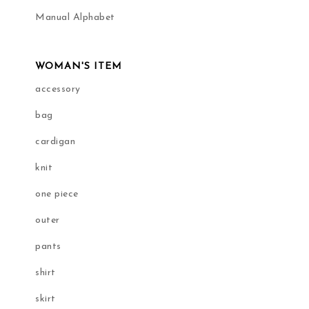
Manual Alphabet
WOMAN'S ITEM
accessory
bag
cardigan
knit
one piece
outer
pants
shirt
skirt