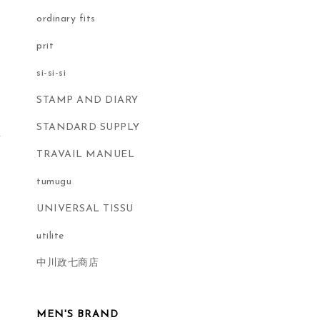
ordinary fits
prit
si-si-si
STAMP AND DIARY
STANDARD SUPPLY
TRAVAIL MANUEL
tumugu
UNIVERSAL TISSU
utilite
中川政七商店
MEN'S BRAND