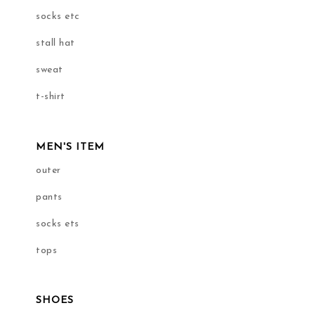
socks etc
stall hat
sweat
t-shirt
MEN'S ITEM
outer
pants
socks ets
tops
SHOES