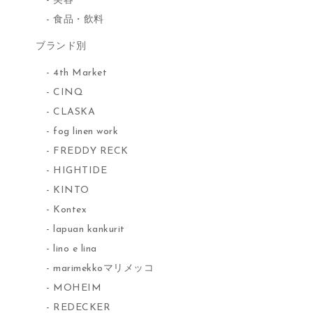
美容
食品・飲料
ブランド別
4th Market
CINQ
CLASKA
fog linen work
FREDDY RECK
HIGHTIDE
KINTO
Kontex
lapuan kankurit
lino e lina
marimekkoマリメッコ
MOHEIM
REDECKER