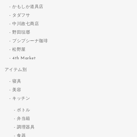
かもしか道具店
タダフサ
中川政七商店
野田琺瑯
プシプシーナ珈琲
松野屋
4th Market
アイテム別
寝具
美容
キッチン
ボトル
弁当箱
調理器具
食器