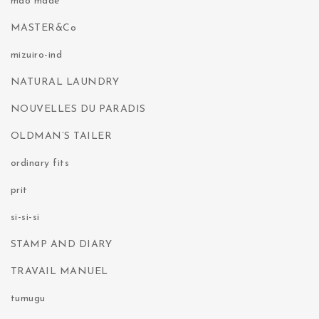
mao made
MASTER&Co
mizuiro-ind
NATURAL LAUNDRY
NOUVELLES DU PARADIS
OLDMAN’S TAILER
ordinary fits
prit
si-si-si
STAMP AND DIARY
TRAVAIL MANUEL
tumugu