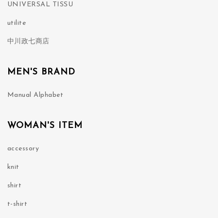
UNIVERSAL TISSU
utilite
中川政七商店
MEN'S BRAND
Manual Alphabet
WOMAN'S ITEM
accessory
knit
shirt
t-shirt