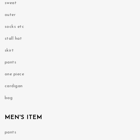
sweat
outer
socks etc
stall hat
skirt
pants
one piece
cardigan
bag
MEN'S ITEM
pants