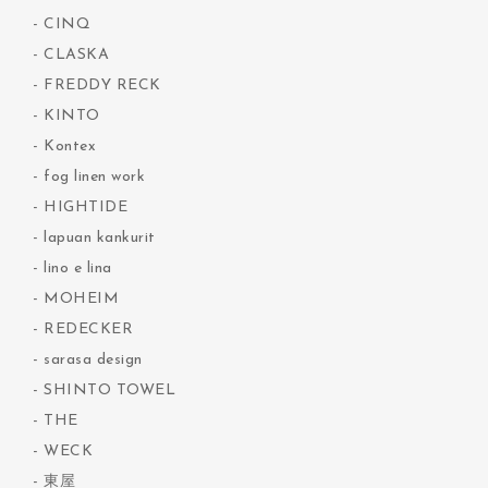
CINQ
CLASKA
FREDDY RECK
KINTO
Kontex
fog linen work
HIGHTIDE
lapuan kankurit
lino e lina
MOHEIM
REDECKER
sarasa design
SHINTO TOWEL
THE
WECK
東屋