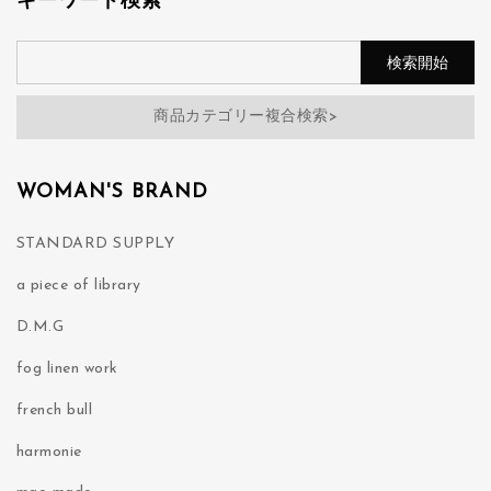
キーワード検索
商品カテゴリー複合検索>
WOMAN'S BRAND
STANDARD SUPPLY
a piece of library
D.M.G
fog linen work
french bull
harmonie