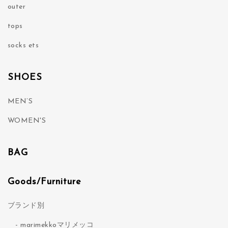
outer
tops
socks ets
SHOES
MEN’S
WOMEN'S
BAG
Goods/Furniture
ブランド別
marimekkoマリメッコ