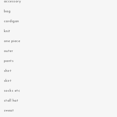
accessory
bag
cardigan
knit
one piece
outer
pants
shirt
skirt
socks etc
stall hat
sweat