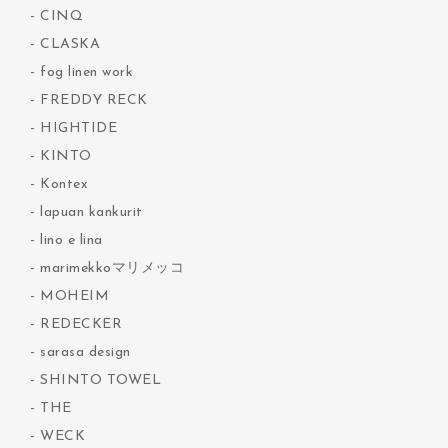
CINQ
CLASKA
fog linen work
FREDDY RECK
HIGHTIDE
KINTO
Kontex
lapuan kankurit
lino e lina
marimekkoマリメッコ
MOHEIM
REDECKER
sarasa design
SHINTO TOWEL
THE
WECK