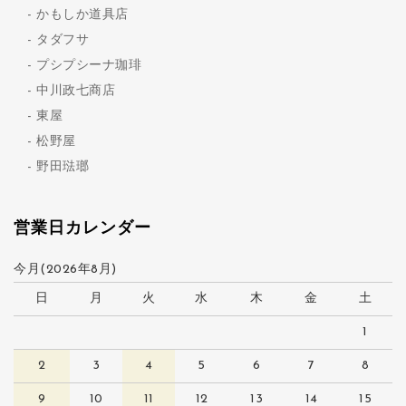
かもしか道具店
タダフサ
プシプシーナ珈琲
中川政七商店
東屋
松野屋
野田琺瑯
営業日カレンダー
今月(2026年8月)
日
月
火
水
木
金
土
1
2
3
4
5
6
7
8
9
10
11
12
13
14
15