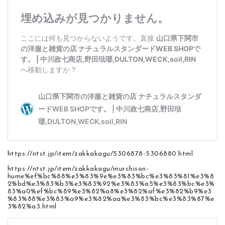
https://ntst.jp/item/zakkakagu/5306878-5306880.html
https://ntst.jp/item/zakkakagu/murchison-
hume%ef%bc%88%e3%83%9e%e3%83%bc%e3%83%81%e3%8
2%bd%e3%83%b3%e3%83%92%e3%83%a5%e3%83%bc%e3%
83%a0%ef%bc%89%e3%82%a8%e3%82%af%e3%82%b9%e3
%83%88%e3%83%a9%e3%82%aa%e3%83%bc%e3%83%87%e
3%82%a3.html