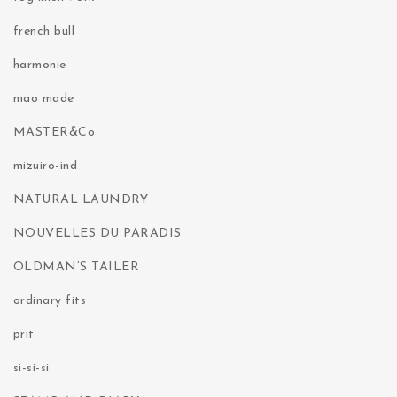
french bull
harmonie
mao made
MASTER&Co
mizuiro-ind
NATURAL LAUNDRY
NOUVELLES DU PARADIS
OLDMAN’S TAILER
ordinary fits
prit
si-si-si