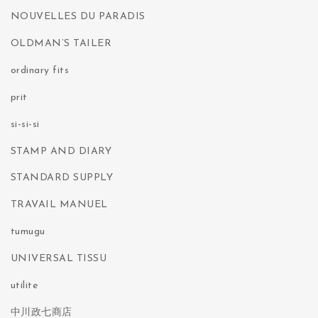
NOUVELLES DU PARADIS
OLDMAN’S TAILER
ordinary fits
prit
si-si-si
STAMP AND DIARY
STANDARD SUPPLY
TRAVAIL MANUEL
tumugu
UNIVERSAL TISSU
utilite
中川政七商店