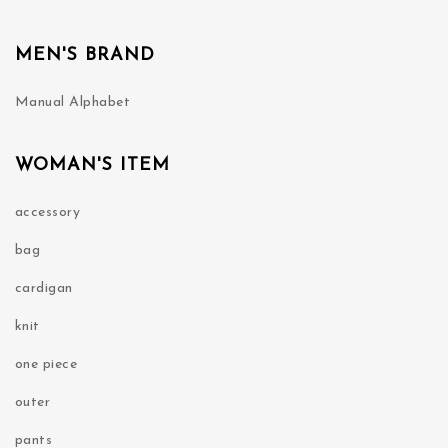
MEN'S BRAND
Manual Alphabet
WOMAN'S ITEM
accessory
bag
cardigan
knit
one piece
outer
pants