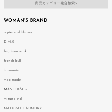
商品カテゴリー複合検索>
WOMAN'S BRAND
a piece of library
D.M.G
fog linen work
french bull
harmonie
mao made
MASTER&Co
mizuiro-ind
NATURAL LAUNDRY