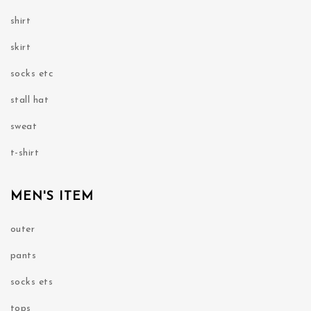
shirt
skirt
socks etc
stall hat
sweat
t-shirt
MEN'S ITEM
outer
pants
socks ets
tops