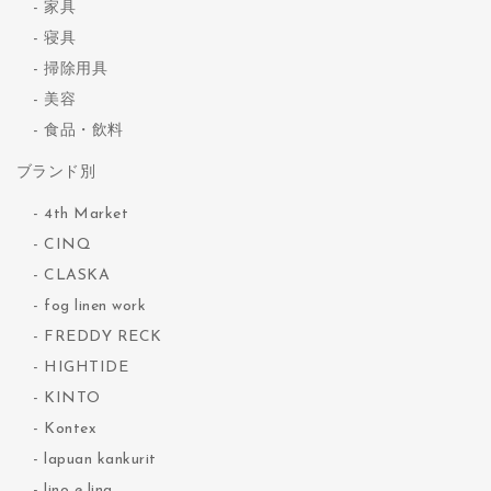
家具
寝具
掃除用具
美容
食品・飲料
ブランド別
4th Market
CINQ
CLASKA
fog linen work
FREDDY RECK
HIGHTIDE
KINTO
Kontex
lapuan kankurit
lino e lina