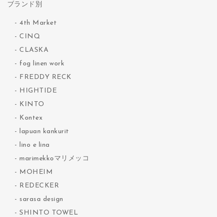
ブランド別
4th Market
CINQ
CLASKA
fog linen work
FREDDY RECK
HIGHTIDE
KINTO
Kontex
lapuan kankurit
lino e lina
marimekkoマリメッコ
MOHEIM
REDECKER
sarasa design
SHINTO TOWEL