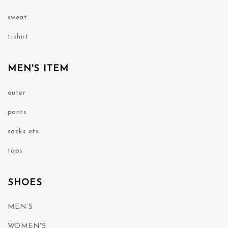
sweat
t-shirt
MEN'S ITEM
outer
pants
socks ets
tops
SHOES
MEN’S
WOMEN'S