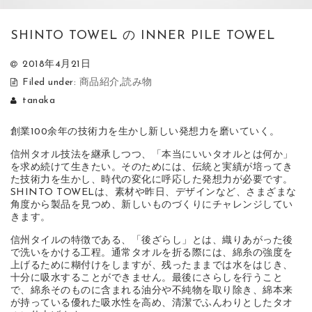
SHINTO TOWEL の INNER PILE TOWEL
2018年4月21日
Filed under:
商品紹介
,
読み物
tanaka
創業100余年の技術力を生かし新しい発想力を磨いていく。
信州タオル技法を継承しつつ、「本当にいいタオルとは何か」
を求め続けて生きたい。そのためには、伝統と実績が培ってき
た技術力を生かし、時代の変化に呼応した発想力が必要です。
SHINTO TOWELは、素材や昨日、デザインなど、さまざまな
角度から製品を見つめ、新しいものづくりにチャレンジしてい
きます。
信州タイルの特徴である、「後ざらし」とは、織りあがった後
で洗いをかける工程。通常タオルを折る際には、綿糸の強度を
上げるために糊付けをしますが、残ったままでは水をはじき、
十分に吸水することができません。最後にさらしを行うこと
で、綿糸そのものに含まれる油分や不純物を取り除き、綿本来
が持っている優れた吸水性を高め、清潔でふんわりとしたタオ