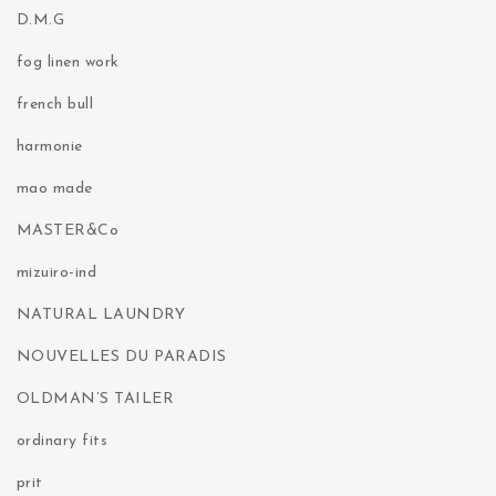
D.M.G
fog linen work
french bull
harmonie
mao made
MASTER&Co
mizuiro-ind
NATURAL LAUNDRY
NOUVELLES DU PARADIS
OLDMAN’S TAILER
ordinary fits
prit