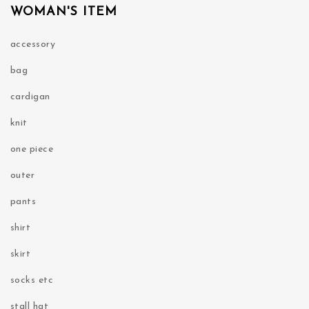
WOMAN'S ITEM
accessory
bag
cardigan
knit
one piece
outer
pants
shirt
skirt
socks etc
stall hat