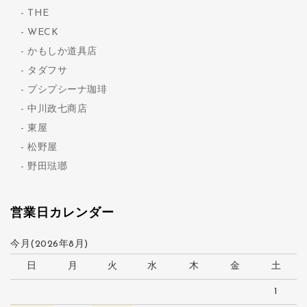
THE
WECK
かもしか道具店
タダフサ
プシプシーナ珈琲
中川政七商店
東屋
松野屋
野田琺瑯
営業日カレンダー
今月(2026年8月)
日
月
火
水
木
金
土
1