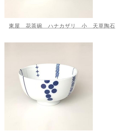
東屋 花茶碗 ハナカザリ 小 天草陶石