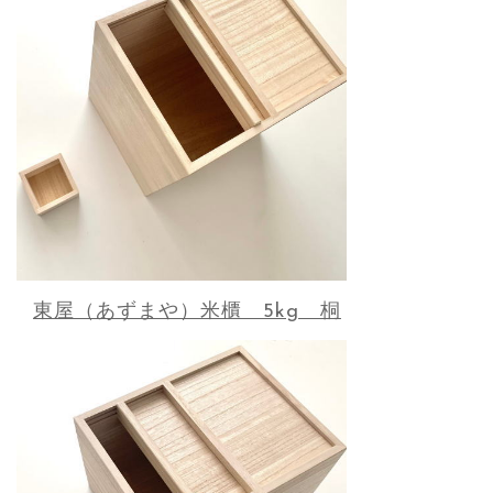
東屋（あずまや）米櫃 5kg 桐