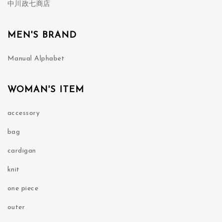
中川政七商店
MEN'S BRAND
Manual Alphabet
WOMAN'S ITEM
accessory
bag
cardigan
knit
one piece
outer