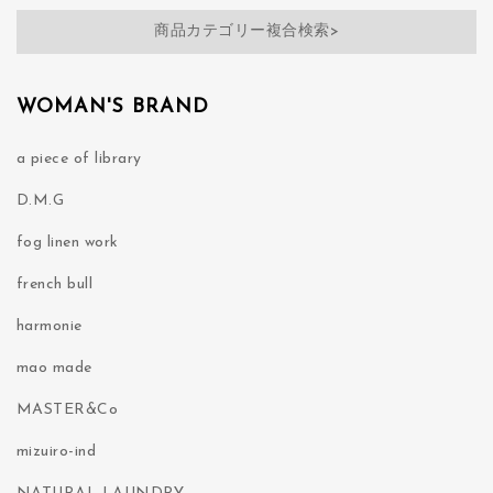
商品カテゴリー複合検索>
WOMAN'S BRAND
a piece of library
D.M.G
fog linen work
french bull
harmonie
mao made
MASTER&Co
mizuiro-ind