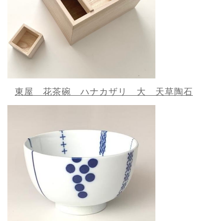
東屋 花茶碗 ハナカザリ 大 天草陶石