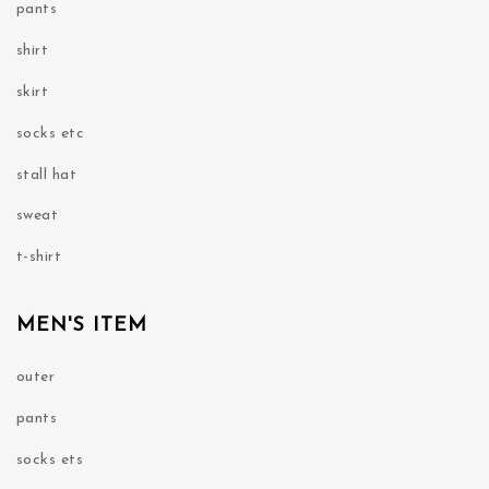
pants
shirt
skirt
socks etc
stall hat
sweat
t-shirt
MEN'S ITEM
outer
pants
socks ets