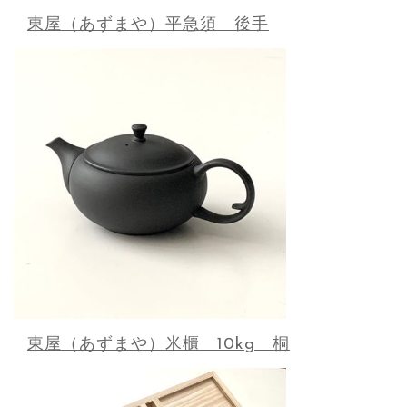
東屋（あずまや）平急須 後手
東屋（あずまや）米櫃 10kg 桐